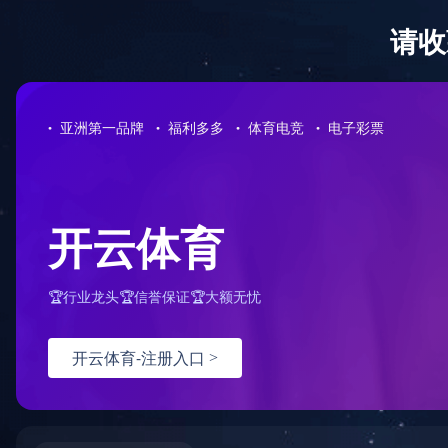
完美官网
完美官网-完美（中国）一站式服务