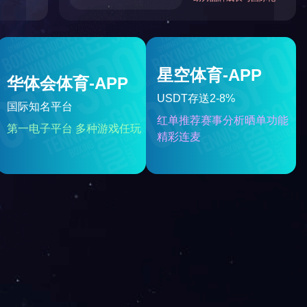
2026-05-12
2025-08-04
2025-07-31
2025-02-13
2023-05-04
2023-05-04
2023-05-04
2023-04-20
2022-11-02
2022-09-27
2020-12-08
2020-12-08