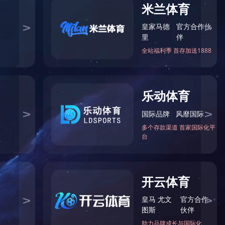
基甲酰胺
N,N-二乙基...
一甲胺
-45-2
617-84-5
74-89-5