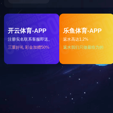
多胺项目环保设施竣工与调试说明
ISO14064温室气体核查报告
14067产品碳足迹报告
2024年度社会责任报告
完美官网-完美（中国）一站式服务官
完美官网-完美（中国）一站式服务官
完美官网-完美（中国）一站式服务官网
清洁生产-双有企业环境信息公开表
完美官网-完美（中国）一站式服务官
社会责任报告
完美官网-完美（中国）一站式服务
完美官网-完美（中国）一站式服务