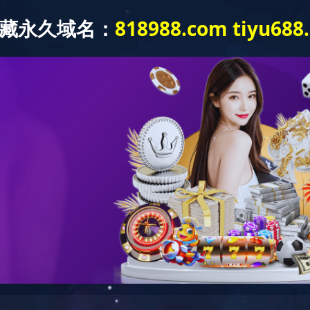
官网
公司简介
产品中心
完美官网
厂容厂貌