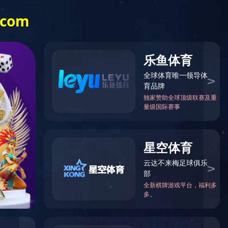
企业荣誉
销售网络
在线留言
联系我们