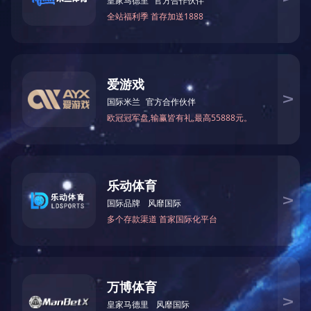
分子式
分子量
性 质
用 途
包装、贮运