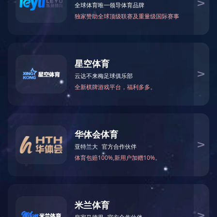
甲酰胺
N-甲基甲酰胺
75-12-7
123-39-7